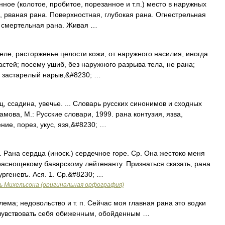
ное (колотое, пробитое, порезанное и т.п.) место в наружных
, рваная рана. Поверхностная, глубокая рана. Огнестрельная
, смертельная рана. Живая …
еле, расторженье целости кожи, от наружного насилия, иногда
астей; посему ушиб, без наружного разрыва тела, не рана;
то застарелый нарыв,&#8230; …
, ссадина, увечье. ... Словарь русских синонимов и сходных
мова, М.: Русские словари, 1999. рана контузия, язва,
ние, порез, укус, язя,&#8230; …
. Рана сердца (иноск.) сердечное горе. Ср. Она жестоко меня
аснощекому баварскому лейтенанту. Признаться сказать, рана
ургеневъ. Ася. 1. Ср.&#8230; …
ь Михельсона (оригинальная орфография)
ема; недовольство и т. п. Сейчас моя главная рана это водки
. чувствовать себя обиженным, обойденным …