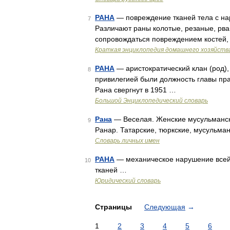
РАНА
— повреждение тканей тела с нар
7
Различают раны колотые, резаные, рва
сопровождаться повреждением костей,
Краткая энциклопедия домашнего хозяйств
РАНА
— аристократический клан (род),
8
привилегией были должность главы пра
Рана свергнут в 1951 …
Большой Энциклопедический словарь
Рана
— Веселая. Женские мусульмански
9
Ранар. Татарские, тюркские, мусульма
Словарь личных имен
РАНА
— механическое нарушение всей 
10
тканей …
Юридический словарь
Страницы
Следующая
→
1
2
3
4
5
6