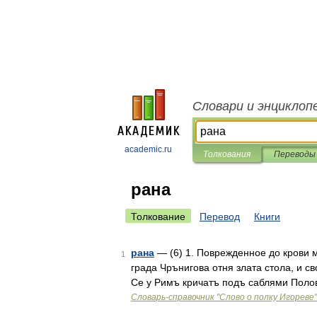
Словари и энциклоп
academic.ru
Толкования
Переводы
рана
Толкование
Перевод
Книги
рана
— (6) 1. Поврежденное до крови ме
1
града Чрънигова отня злата стола, и с
Се у Римъ кричатъ подъ саблями Пол
Словарь-справочник "Слово о полку Игореве"