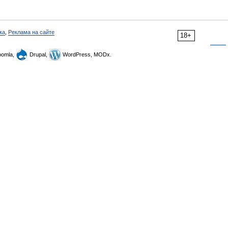
ка
,
Реклама на сайте
18+
omla,
Drupal,
WordPress, MODx.