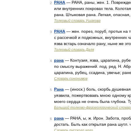
РАНА
— РАНА, раны, жен. 1. Поврежден
2
или внутренних покровах тела. Колотая
рана. Штыковая рана. Легкая, опасная
Толковый словарь Ушакова
РАНА
— жен. порез, поруб, протык на т
3
с рассечкой и подкожных, внутренних ч
язва встарь означало рану, ныне же э
Толковый словарь Даля
рана
— Контузия, язва, царапина, рубец
4
по смыслу выражений. под. ред. Н. Абра
царапина, рубец, ссадина, увечье; ране
Словарь синонимов
Рана
— (иноск.) боль, скорбь душевная
5
уязвила, пожертвовавъ мною одному кр
моего сердца не очень была глубока. Т
Большой толково-фразеологический словар
рана
— РАНА, ы, ж. Ирон. Забота, пробл
6
достать. Быть как открытая рана шутл
Словарь русского арго