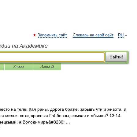
Запомнить сайт
Словарь на свой сайт
RU
едии на Академике
Найти!
Книги
Игры ⚽
сто на теле: Кая раны, дорога братіе, забывъ чти и живота, и
воя милыя хоти, красныя Глѣбовны, свычая и обычая? 13 14.
овецкыми, а Володимиръ&#8230; …